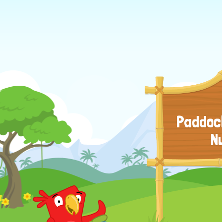
Paddock
N